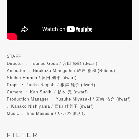
STAFF
Director ： Tsuneo Goda / 合田 経郎 (dwarf)
Animator ： Hirokazu Minegishi / 峰岸 裕和 (Robins) 、
Shuhei Harada / 原田 脩平 (dwarf)
Props ： Junko Negishi / 根岸 純子 (dwarf)
Camera ： Kan Sugiki / 杉木 完 (dwarf)
Production Manager ： Yusuke Miyazaki / 宮崎 佑介 (dwarf)
、Kanako Nishiyama / 西山 佳菜子 (dwarf)
Music ： Iino Masashi / いいの まさし
FILTER