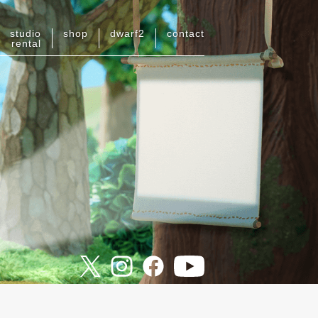
studio
shop
dwarf
2
contact
rental