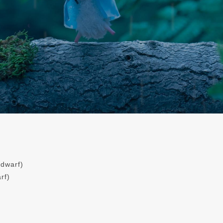
dwarf)
rf)