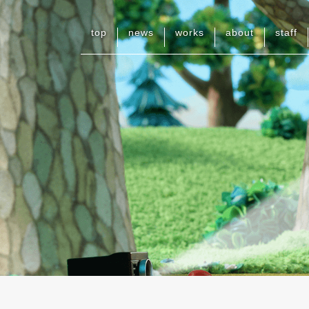
top
news
works
about
staff