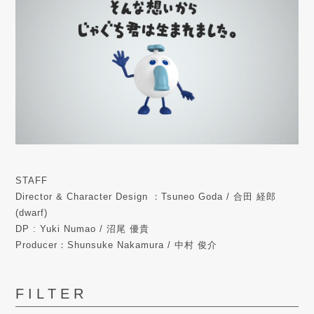
STAFF
Director & Character Design ：Tsuneo Goda / 合田 経郎
(dwarf)
DP : Yuki Numao / 沼尾 優貴
Producer：Shunsuke Nakamura / 中村 俊介
FILTER