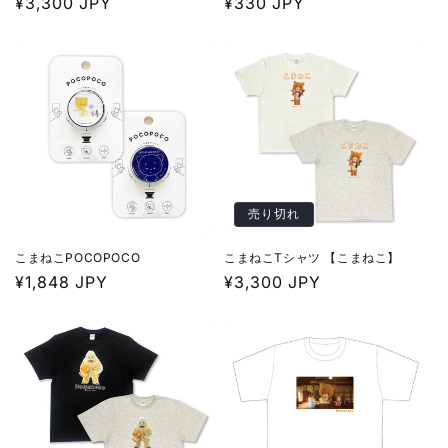
通
¥3,300 JPY
通
¥330 JPY
常
常
価
価
格
格
売り切れ
こまねこPOCOPOCO
こまねこTシャツ 【こまねこ】
通
¥1,848 JPY
通
¥3,300 JPY
常
常
価
価
格
格