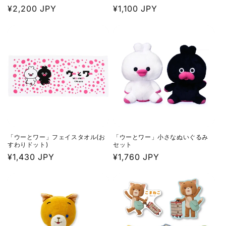
通
¥2,200 JPY
通
¥1,100 JPY
常
常
価
価
格
格
「ウーとワー」フェイスタオル(お
「ウーとワー」小さなぬいぐるみ
すわりドット)
セット
通
¥1,430 JPY
通
¥1,760 JPY
常
常
価
価
格
格