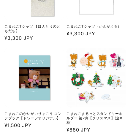
こまねこTシャツ 【ほんとうのと
こまねこTシャツ（かんがえる）
もだち】
通
¥3,300 JPY
通
¥3,300 JPY
常
常
価
価
格
格
こまねこのかいがいりょこう コン
こまねこまるっとスタンドキーホ
テブック【ドワーフオリジナル】
ルダー 第2弾【クリスマス】(全8
種)
通
¥1,500 JPY
通
¥880 JPY
常