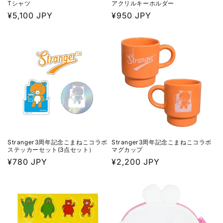
Tシャツ
アクリルキーホルダー
通
¥5,100 JPY
通
¥950 JPY
常
常
価
価
格
格
Stranger3周年記念こまねこコラボ
Stranger3周年記念こまねこコラボ
ステッカーセット(3点セット）
マグカップ
通
¥780 JPY
通
¥2,200 JPY
常
常
価
価
格
格