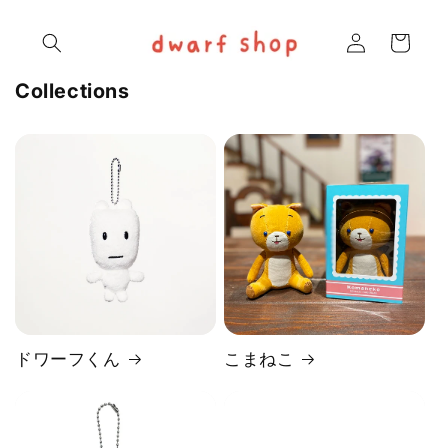
コンテ
ロ
カ
ンツに
グ
進む
ー
イ
ト
ン
Collections
ドワーフくん
こまねこ