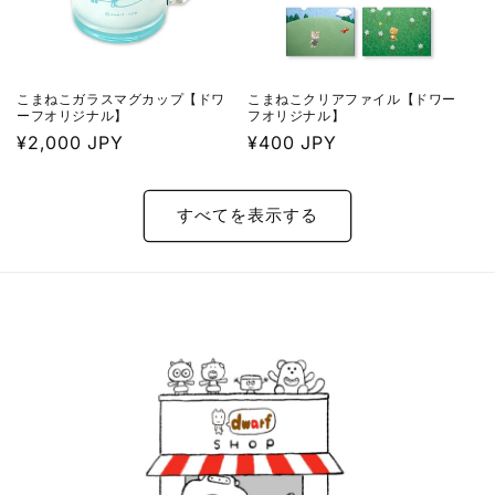
こまねこガラスマグカップ【ドワ
こまねこクリアファイル【ドワー
ーフオリジナル】
フオリジナル】
通
¥2,000 JPY
通
¥400 JPY
常
常
価
価
すべてを表示する
格
格