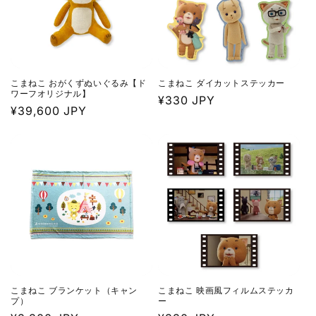
こまねこ おがくずぬいぐるみ【ド
こまねこ ダイカットステッカー
ワーフオリジナル】
通
¥330 JPY
通
¥39,600 JPY
常
常
価
価
格
格
こまねこ ブランケット（キャン
こまねこ 映画風フィルムステッカ
プ）
ー