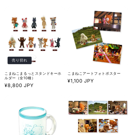
常
価
価
格
格
売り切れ
こまねこまるっとスタンドキーホ
こまねこアートフォトポスター
ルダー（全10種）
通
¥1,100 JPY
通
¥8,800 JPY
常
常
価
価
格
格