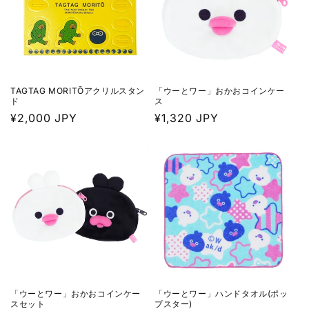
TAGTAG MORITŌアクリルスタン
「ウーとワー」おかおコインケー
ド
ス
通
¥2,000 JPY
通
¥1,320 JPY
常
常
価
価
格
格
「ウーとワー」おかおコインケー
「ウーとワー」ハンドタオル(ポッ
スセット
プスター)