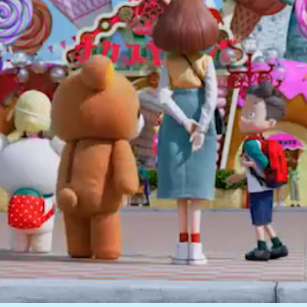
dwarfはキャラクター開発と、
こま撮りアニメーションを
手がけるスタジオです。
これまでの制作から得た知識と経験をもとに、
長く愛されるキャラクター・アニメーションの
提案と制作を行います。